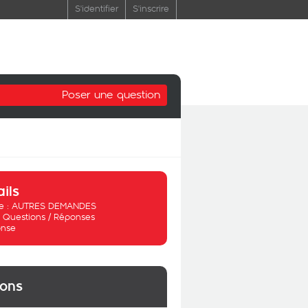
S'identifier
S'inscrire
Poser une question
ails
 :
AUTRES DEMANDES
:
Questions / Réponses
nse
ions