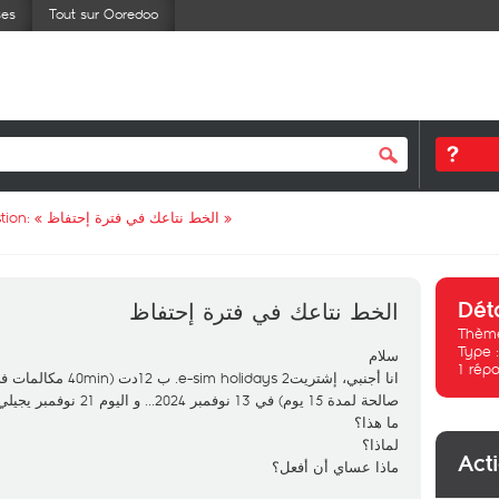
ses
Tout sur Ooredoo
tion: «
الخط نتاعك في فترة إحتفاظ
»
Dét
الخط نتاعك في فترة إحتفاظ
Thème
Type 
سلام
1
répo
صالحة لمدة 15 يوم) في 13 نوفمبر 2024... و اليوم 21 نوفمبر يجيلي ميساج صوتي خطك في فترة إحتفاظ..
ما هذا؟
لماذا؟
Act
ماذا عساي أن أفعل؟