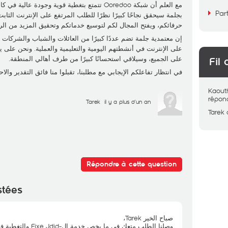
Par
بجلمة سيحقق نجاحًا كبيرًا نظرًا للطلب المرتفع على الإنترنت الثا
حرفائكم، ويفتح المجال لكم لتوسيع خدماتكم وتحقيق المزيد من الر
إن معتمدية جلمة تضم عددًا كبيرًا من العائلات والشباب والشركا
على الإنترنت في أنشطتهم اليومية والتعليمية والعملية. ونحن على ي
على الجميع، وسيلاقي استحسانًا كبيرًا من طرف أهالي المنطقة.
Fil 
في انتظار تفاعلكم الإيجابي مع مطلبنا، تقبلوا منا فائق التقدير والاح
Kaout
répon
Tarek
il y a plus d'un an
Tarek
Répondre à cette question
stées
صباح الخير Tarek،
وصلنا الطلب متعك في ما