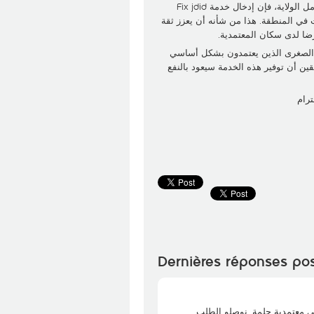
مع العلم أن شبكة Ooredoo تتمتع بتغطية قوية وجودة عالية في كامل الولاية، فإن إدخال خدمة Fix jdid
بت في المنطقة. هذا من شأنه أن يعزز ثقة
ضا لدى سكان المعتمدية.
ت الصغرى الذين يعتمدون بشكل أساسي
قين أن توفير هذه الخدمة سيعود بالنفع
ترام
Dernières réponses po
 يخص خدمة ال-Fixe Jdid والتغطية في معتمدية جلمة. نوصلو الطلب