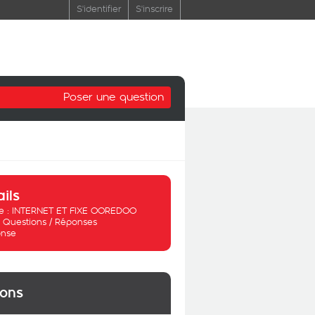
S'identifier
S'inscrire
Poser une question
ails
 :
INTERNET ET FIXE OOREDOO
:
Questions / Réponses
nse
ions