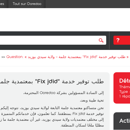
ses
Tout sur Ooredoo
»
طلب توفير خدمة "Fix jdid" بمعتمدية جلمة – ولاية سيدي بوزيد
Question: «
Dét
طلب توفير خدمة "Fix jdid" بمعتمدية جلمة – ولاية سيدي بوزيد
Thème
Type 
إلى السادة المسؤولين بشركة Ooredoo المحترمة،
1
répo
تحية طيبة وبعد،
نحن متساكنو معتمدية جلمة التابعة لولاية سيدي بوزيد، نتوجه إليكم
توفير خدمة Fix jdid بمنطقتنا. كما تعلمون، فإن خدماتكم
إلى مختلف معتمديات ولاية سيدي بوزيد، غير أن معتمدية جلمة ما زا
Act
مطلبًا ملحًا لسكان المنطقة.