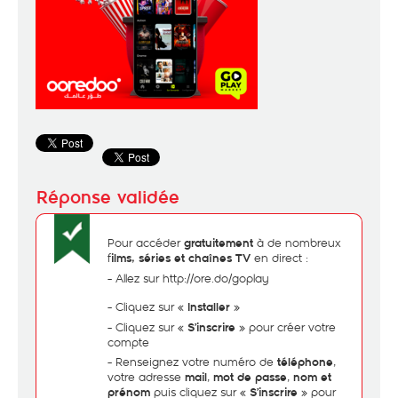
Pour accéder
à de nombreux
gratuitement
f
en direct :
ilms, séries et chaînes TV
- Allez sur http://ore.do/goplay
- Cliquez sur «
»
Installer
- Cliquez sur «
» pour créer votre
S’inscrire
compte
- Renseignez votre numéro de
,
téléphone
votre adresse
,
,
mail
mot de passe
nom et
puis cliquez sur «
» pour
prénom
S’inscrire