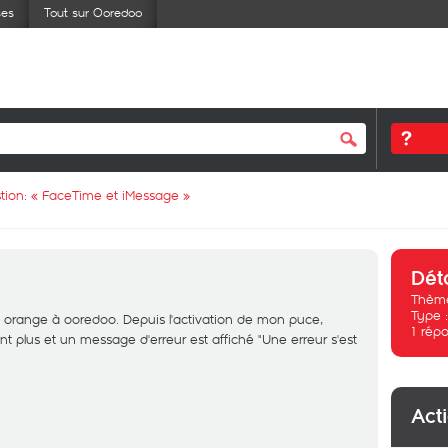
ses
Tout sur Ooredoo
tion: «
FaceTime et iMessage
»
Dét
Thème
Type 
 de orange à ooredoo. Depuis l'activation de mon puce,
1
répo
 plus et un message d'erreur est affiché "Une erreur s'est
Act