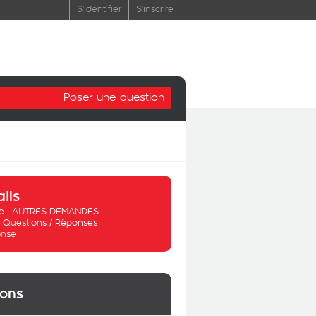
S'identifier
S'inscrire
Poser une question
ails
 :
AUTRES DEMANDES
:
Questions / Réponses
nse
ions