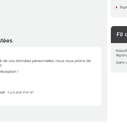
Par
Fil 
stées
Kaout
répon
ité de vos données personnelles, nous vous prions de
Sami
l.
réception !
ager
il y a plus d'un an