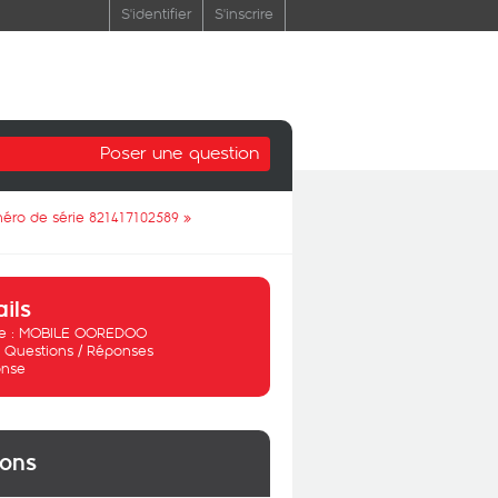
S'identifier
S'inscrire
Poser une question
éro de série 821417102589
»
ails
 :
MOBILE OOREDOO
:
Questions / Réponses
nse
ions