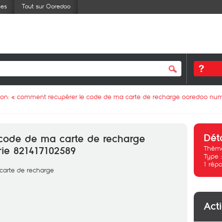
ses
Tout sur Ooredoo
ion: «
comment recupérer le code de ma carte de recharge ooredoo num
Dét
code de ma carte de recharge
Thème
ie 821417102589
Type 
1
répo
a carte de recharge
Act