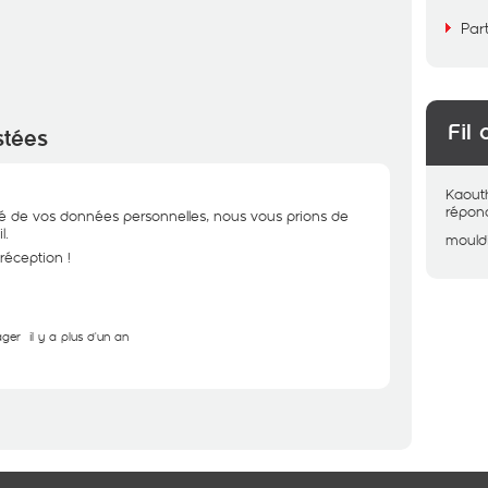
Par
Fil 
stées
Kaout
répon
ité de vos données personnelles, nous vous prions de
l.
mould
réception !
ager
il y a plus d'un an