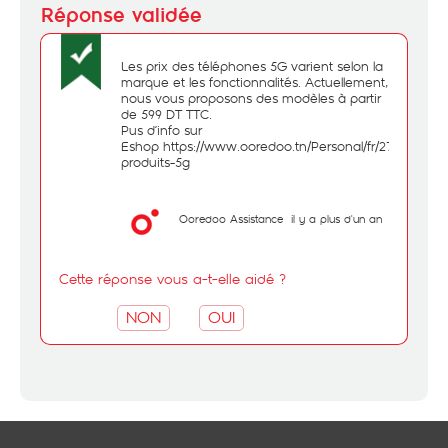
Les prix des téléphones 5G varient selon la
marque et les fonctionnalités. Actuellement,
nous vous proposons des modèles à partir
de 599 DT TTC.
Pus d’info sur
Eshop
https://www.ooredoo.tn/Personal/fr/270-
produits-5g
Ooredoo Assistance
il y a plus d'un an
Cette réponse vous a-t-elle aidé ?
NON
OUI