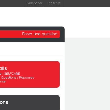
S'identifier
S'inscrire
Poser une question
ails
 :
SELFCARE
:
Questions / Réponses
nse
ions