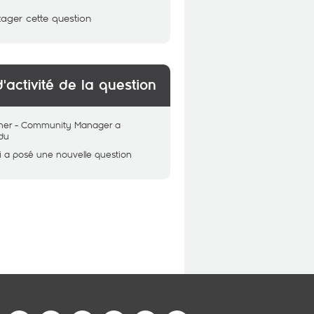
tager cette question
d'activité de la question
her - Community Manager
a
du
i
a posé une nouvelle question