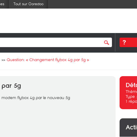
ses
Tout sur Ooredoo
Question: «
Changement flybox 4g par 5g
»
Dét
 par 5g
Thème
Type 
 modem flybox 4g par le nouveau 5g
1
répo
Act