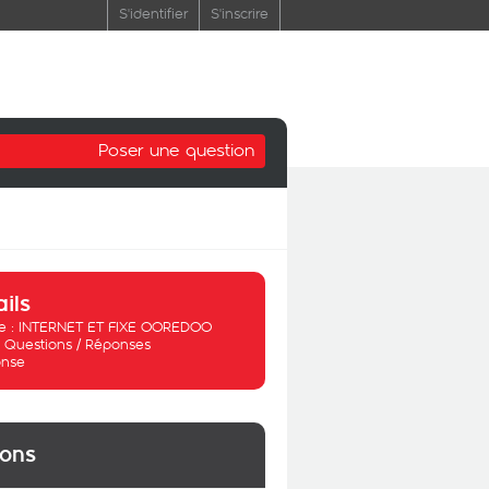
S'identifier
S'inscrire
Poser une question
ails
 :
INTERNET ET FIXE OOREDOO
:
Questions / Réponses
nse
ions