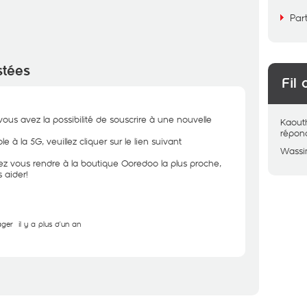
Par
stées
Fil 
 vous avez la possibilité de souscrire à une nouvelle
Kaout
répon
le à la 5G, veuillez cliquer sur le lien suivant
Wass
z vous rendre à la boutique Ooredoo la plus proche,
 aider!
ager
il y a plus d'un an