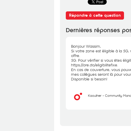
Répondre à cette question
Dernières réponses po
Bonjour Wassim,
Si votre zone est éligible à la 5G,
offre.
5G. Pour vérifier si vous êtes éligib
https://ore.do/eligibilitefixe
.
En cas de couverture, vous pouve
mes collègues seront là pour vous
Disponible si besoin!
Kaouther - Community Man