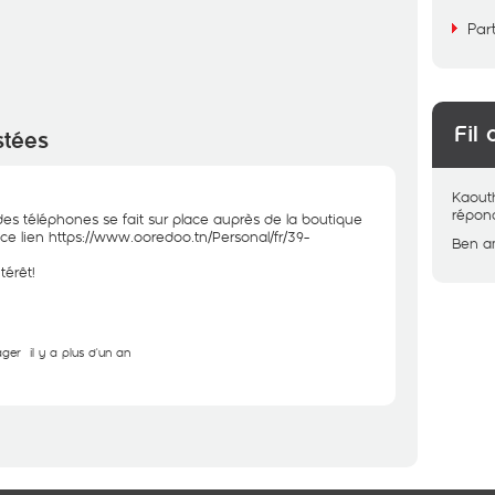
Par
Fil 
stées
Kaout
répon
é des téléphones se fait sur place auprès de la boutique
ce lien
https://www.ooredoo.tn/Personal/fr/39-
Ben a
térêt!
ager
il y a plus d'un an