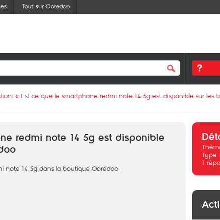
ses
Tout sur Ooredoo
tion: «
Est ce que le smartphone redmi note 14 5g est disponible sur les
Dét
ne redmi note 14 5g est disponible
Thème
edoo
Type 
1
répo
i note 14 5g dans la boutique Ooredoo
Act