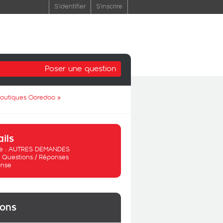
S'identifier
S'inscrire
Poser une question
 boutiques Ooredoo
»
ails
 :
AUTRES DEMANDES
:
Questions / Réponses
nse
ions