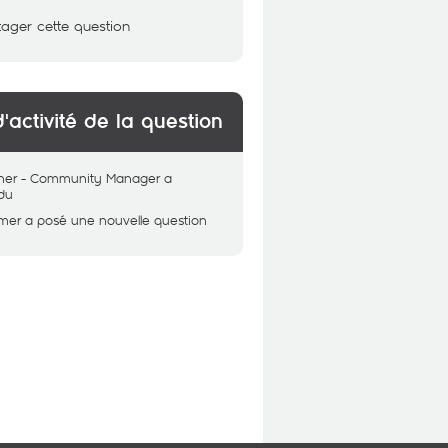
tager cette question
d'activité de la question
her - Community Manager
a
du
mer
a posé une nouvelle question