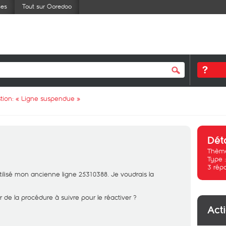
ses
Tout sur Ooredoo
tion: «
Ligne suspendue
»
Dét
Thème
Type 
3
rép
tilisé mon ancienne ligne 25310388. Je voudrais la
r de la procédure à suivre pour le réactiver ?
Act