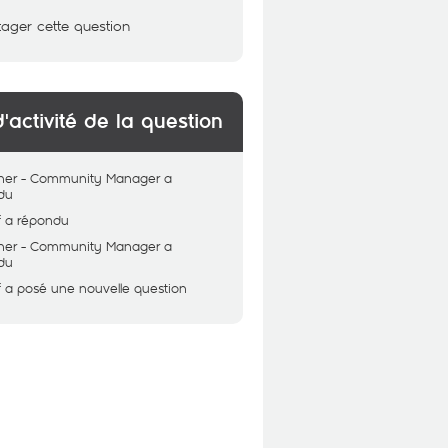
tager cette question
d'activité de la question
her - Community Manager
a
du
f
a répondu
her - Community Manager
a
du
f
a posé une nouvelle question