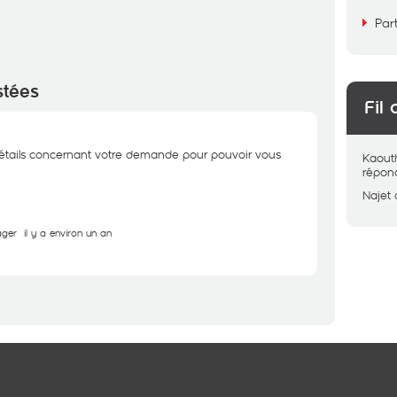
Par
stées
Fil 
étails concernant votre demande pour pouvoir vous
Kaout
répon
Najet
ager
il y a environ un an