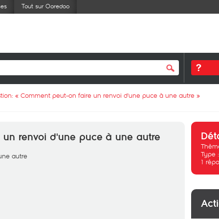
ses
Tout sur Ooredoo
tion: «
Comment peut-on faire un renvoi d'une puce à une autre
»
Dét
 un renvoi d'une puce à une autre
Thème
Type 
une autre
1
répo
Act