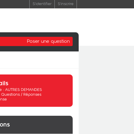
S'identifier
S'inscrire
Poser une question
ails
 :
AUTRES DEMANDES
:
Questions / Réponses
nse
ions