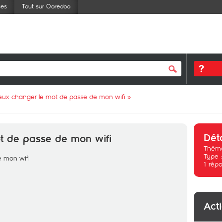
ses
Tout sur Ooredoo
eux changer le mot de passe de mon wifi
»
Dét
t de passe de mon wifi
Thème
Type 
e mon wifi
1
répo
Act