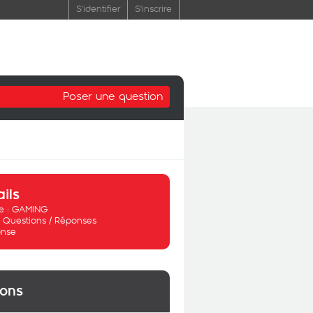
S'identifier
S'inscrire
Poser une question
ails
 :
GAMING
:
Questions / Réponses
nse
ions