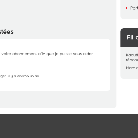
Par
stées
Fil 
e votre abonnement afin que je puisse vous aider!
Kaout
répon
Marc
ager
il y a environ un an