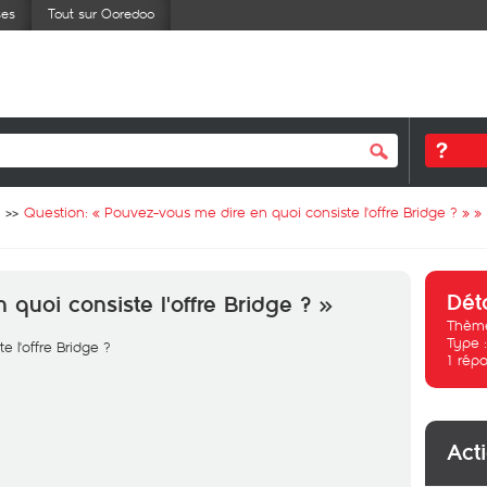
ses
Tout sur Ooredoo
Question: «
Pouvez-vous me dire en quoi consiste l'offre Bridge ? »
»
Dét
quoi consiste l'offre Bridge ? »
Thème
Type 
 l'offre Bridge ?
1
répo
Act