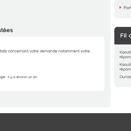
Par
stées
Fil 
étails concernant votre demande notamment votre
Kaout
répon
Kaout
répon
Ouniss
ager
il y a environ un an