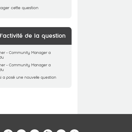
tager cette question
d'activité de la question
her - Community Manager
a
du
her - Community Manager
a
du
i
a posé une nouvelle question