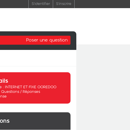
S'identifier
S'inscrire
Poser une question
ails
 :
INTERNET ET FIXE OOREDOO
:
Questions / Réponses
nse
ions