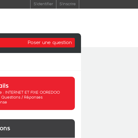
S'identifier
S'inscrire
Poser une question
ails
 :
INTERNET ET FIXE OOREDOO
:
Questions / Réponses
nse
ions