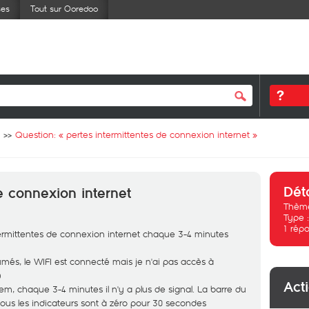
ses
Tout sur Ooredoo
Question: «
pertes intermittentes de connexion internet
»
Dét
e connexion internet
Thème
Type 
1
répo
ntermittentes de connexion internet chaque 3-4 minutes
més, le WIFI est connecté mais je n'ai pas accès à
)
Act
m, chaque 3-4 minutes il n'y a plus de signal. La barre du
tous les indicateurs sont à zéro pour 30 secondes