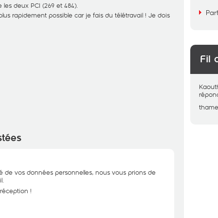
les deux PCI (269 et 484).
Par
lus rapidement possible car je fais du télétravail ! Je dois
Fil 
Kaout
répon
thame
stées
ité de vos données personnelles, nous vous prions de
l.
réception !