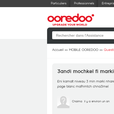
Particuliers
Professionnels
Entrepri
Accueil
MOBILE OOREDOO
Quest
3andi mochkel fi mark
Eni kamalt niveau 3 min marki nhare
page blanc mafhmtch chna3mel
Chaima
il y a environ un an