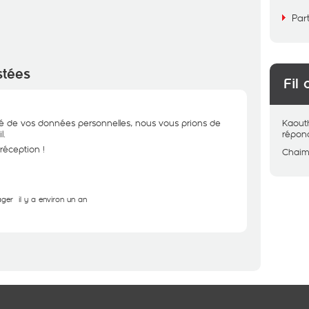
Par
stées
Fil 
ité de vos données personnelles, nous vous prions de
Kaout
l.
répon
réception !
Chai
ager
il y a environ un an