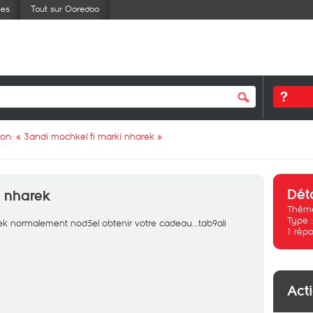
ses
Tout sur Ooredoo
ion: «
3andi mochkel fi marki nharek
»
Dét
i nharek
Thème
Type 
k normalement nod5el obtenir votre cadeau...tab9ali
1
répo
Act