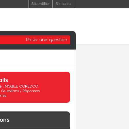
S'identifier
S'inscrire
Poser une question
ails
 :
MOBILE OOREDOO
:
Questions / Réponses
nse
ions