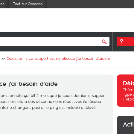
ses
Tout sur Ooredoo
Question: «
Le support est inneficace j'ai besoin d'aide
»
Dét
ce j'ai besoin d'aide
Thème
Type 
onctionnelle ça fait 2 mois que je cours dernier le support
1
répo
ours rien, elle a des déconnexions répétitives (le réseau
ts ne changent pas) et le ping est instable et élevé
Act