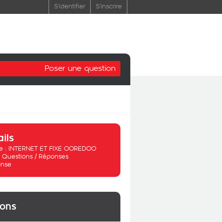
S'identifier
S'inscrire
Poser une question
ails
 :
INTERNET ET FIXE OOREDOO
:
Questions / Réponses
nse
ions