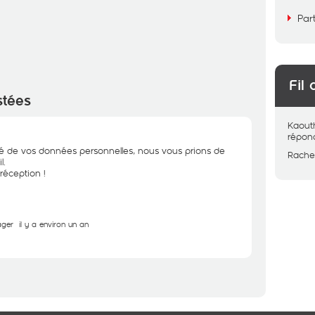
Par
Fil 
stées
Kaout
répon
ité de vos données personnelles, nous vous prions de
Rach
l.
réception !
ager
il y a environ un an