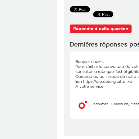
Répondre à cette question
Dernières réponses po
Bonjour chokri,
Pour vérifier la couverture de votr
consulter la rubrique Test éligibil
Ooredoo ou au niveau de notre si
lien
https://ore.do/eligibilitefixe
A votre service!
Kaouther - Community Man