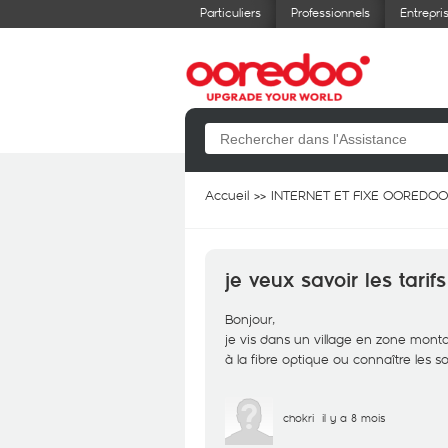
Particuliers
Professionnels
Entrepri
Accueil
INTERNET ET FIXE OOREDOO
je veux savoir les tarifs 
Bonjour,
je vis dans un village en zone montag
à la fibre optique ou connaître les
chokri
il y a 8 mois