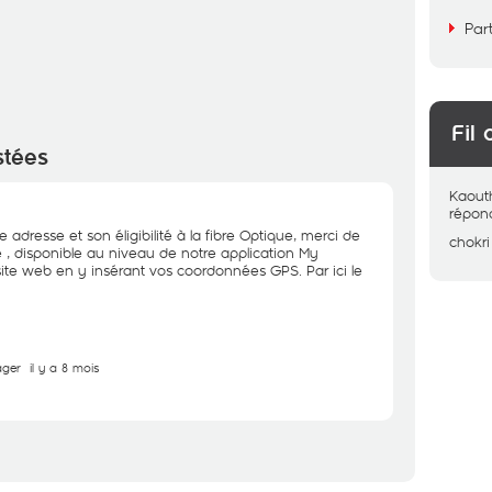
Par
Fil 
stées
Kaout
répon
e adresse et son éligibilité à la fibre Optique, merci de
chokri
ité , disponible au niveau de notre application My
te web en y insérant vos coordonnées GPS. Par ici le
ager
il y a 8 mois