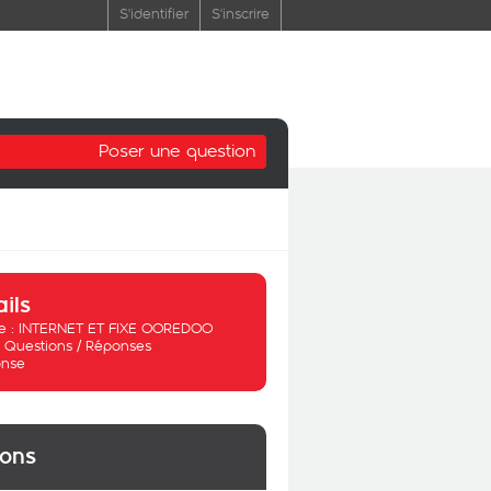
S'identifier
S'inscrire
Poser une question
ails
 :
INTERNET ET FIXE OOREDOO
:
Questions / Réponses
nse
ions