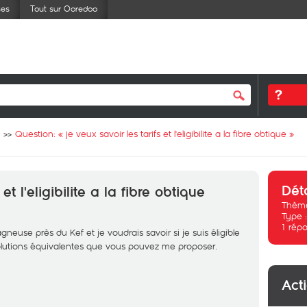
ses
Tout sur Ooredoo
Question: «
je veux savoir les tarifs et l'eligibilite a la fibre obtique
»
Dét
et l'eligibilite a la fibre obtique
Thème
Type 
1
répo
neuse près du Kef et je voudrais savoir si je suis éligible
 solutions équivalentes que vous pouvez me proposer.
Act