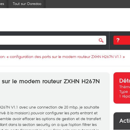
ses
Tout sur Ooredoo
ion: «
configuration des ports sur le modem routeur ZXHN H267N V1.1
»
Dét
ts sur le modem routeur ZXHN H267N
Thème
Type 
1
répo
 H267N V1.1 avec une connection de 20 mbp, je souhaite
vé à la maision) pouvoir configurer les ports entrant et
ble avoir effacer les options de gestion et de transfert
Act
nt dans la section securtiy on a que l'option filtrer les