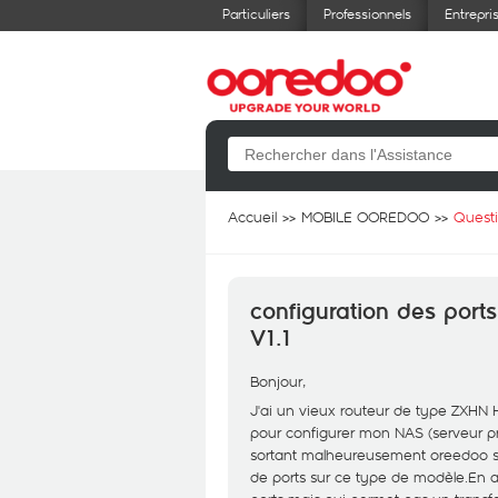
Particuliers
Professionnels
Entrepri
Accueil
MOBILE OOREDOO
Quest
configuration des por
V1.1
Bonjour,
J'ai un vieux routeur de type ZXHN
pour configurer mon NAS (serveur pri
sortant malheureusement oreedoo sem
de ports sur ce type de modèle.En alla