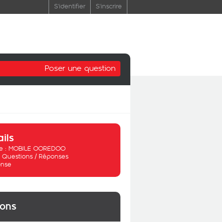
S'identifier
S'inscrire
Poser une question
ails
 :
MOBILE OOREDOO
:
Questions / Réponses
nse
ions