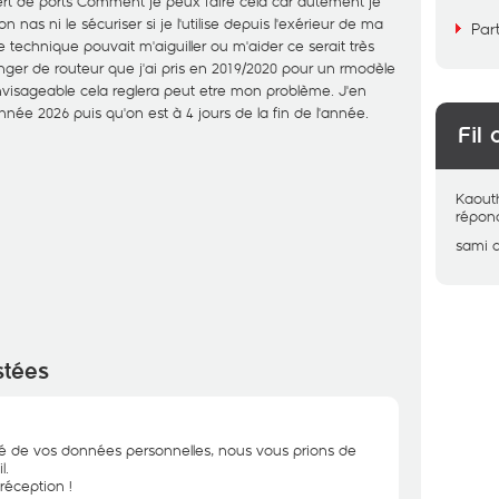
ert de ports Comment je peux faire cela car autement je
nas ni le sécuriser si je l'utilise depuis l'exérieur de ma
Par
 technique pouvait m'aiguiller ou m'aider ce serait très
nger de routeur que j'ai pris en 2019/2020 pour un rmodèle
nvisageable cela reglera peut etre mon problème. J'en
née 2026 puis qu'on est à 4 jours de la fin de l'année.
Fil 
Kaout
répon
sami
stées
ité de vos données personnelles, nous vous prions de
l.
réception !