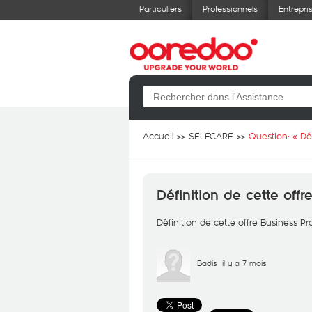
Particuliers
Professionnels
Entrepri
Accueil
SELFCARE
Question: «
Dé
Définition de cette off
Définition de cette offre Business P
Badis
il y a 7 mois