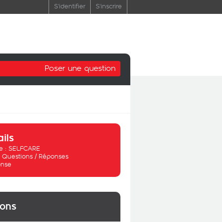
S'identifier
S'inscrire
Poser une question
ails
 :
SELFCARE
:
Questions / Réponses
nse
ions