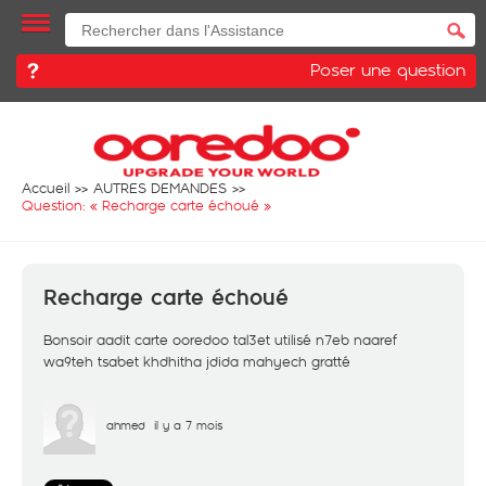
Poser une question
Accueil
AUTRES DEMANDES
Question: «
Recharge carte échoué
»
Recharge carte échoué
Bonsoir aadit carte ooredoo tal3et utilisé n7eb naaref
wa9teh tsabet khdhitha jdida mahyech gratté
ahmed
il y a 7 mois