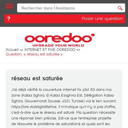
Poser une question
Accueil
INTERNET ET FIXE OOREDOO
Question: «
réseau est saturée
»
réseau est saturée
J'ai déjà vérifié la couverture internet fix jdid 5G dans ma
zone (Kalaa Sghira, El Kalaa Essghira Est, Délégation Kalaa
Sghira, Gouvernorat Sousse, 4021, Tunisie) via le lien suivant:
https://ore.do/eligibilitefixe
. Il m'indique qu'il n'y a pas d'offre,
c'est-à-dire que le réseau est saturé. Ma question nécessite
une réponse bien précise. Est-ce que l'entreprise projette
de résoudre le problème de saturation§ et quels sont les