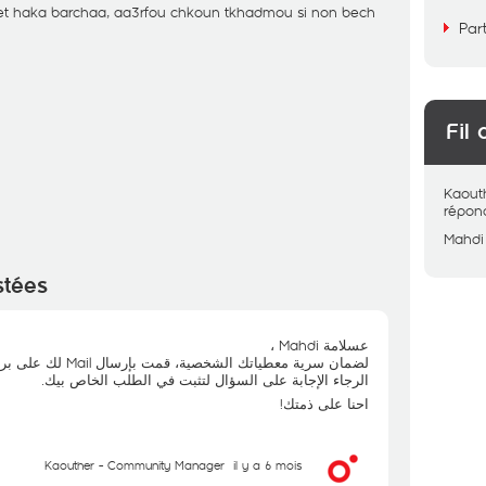
 haka barchaa, aa3rfou chkoun tkhadmou si non bech
Par
Fil 
Kaout
répon
Mahdi
stées
عسلامة Mahdi ،
لضمان سرية معطياتك الشخصية، قمت بإرسال Mail لك على بريدك الالكتروني.
الرجاء الإجابة على السؤال لتثبت في الطلب الخاص بيك.
احنا على ذمتك!
Kaouther - Community Manager
il y a 6 mois