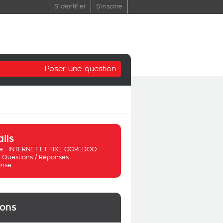
S'identifier
S'inscrire
Poser une question
ails
 :
INTERNET ET FIXE OOREDOO
:
Questions / Réponses
nse
ions