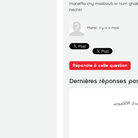
manel9a chy masboub w num ghalet
nechki
Mahdi
il y a 6 mois
Répondre à cette question
Dernières réponses po