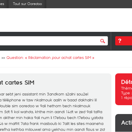
ses
Tout sur Ooredoo
Question: «
Réclamation pour achat cartes SIM
»
Dét
t cartes SIM
Thème
Type 
nhar sebt jeni assistant min 3andkom s2alni sou2el
1
répo
 téléphone w taw nkalmouk aalih w baad dakhalni lil
i double sim ooredoo w 9ali hethom bech nkalmouk
m 5dt fi kol wahda, khthe min aandi 14dt w zed 9ali tal9a
m akther min haka 9ali num li t7ebou bech t7ebou yabda
Act
46 w mal9it 7ata frank masboub ki 7alit les sites maaneha
aarefha kethba milouwel ama yekhou min aandi flous w zid