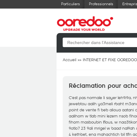
Particuliers
Professionnels
Entrepri
Accueil
INTERNET ET FIXE OOREDOO
Réclamation pour acha
C'est pas normale li sayer leh9i9a, 
jewebtou aalih ya3meli rbaht m3ana
point de vente fi beb alioua aatan
aalihom w tlab mini lezem nsob fiho
fihom masboubin lflous, w naa3tiko
9otlo7 23 9ali mrigel w baad nal9ah 
4 kethbet, ena mahachtich bil tlfn 