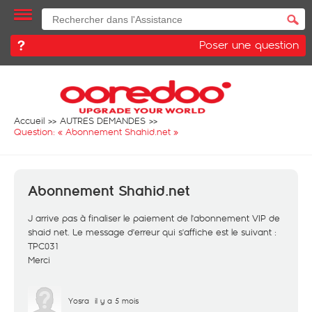
Poser une question
Accueil
AUTRES DEMANDES
Question: «
Abonnement Shahid.net
»
Abonnement Shahid.net
J arrive pas à finaliser le paiement de l'abonnement VIP de
shaid net. Le message d'erreur qui s'affiche est le suivant :
TPC031
Merci
Yosra
il y a 5 mois