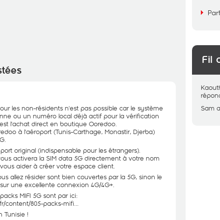
Par
Fil 
stées
Kaout
répon
ur les non-résidents n'est pas possible car le système
Sam
a
nne ou un numéro local déjà actif pour la vérification
'est l'achat direct en boutique Ooredoo.
oo à l'aéroport (Tunis-Carthage, Monastir, Djerba)
5G.
port original (indispensable pour les étrangers).
vous activera la SIM data 5G directement à votre nom
vous aider à créer votre espace client.
s allez résider sont bien couvertes par la 5G, sinon le
sur une excellente connexion 4G/4G+.
 packs MIFI 5G sont par ici:
r/content/805-packs-mifi...
 Tunisie !