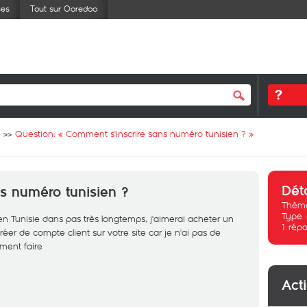
ses
Tout sur Ooredoo
Question: «
Comment s'inscrire sans numéro tunisien ?
»
Dét
s numéro tunisien ?
Thème
Type 
s en Tunisie dans pas très longtemps, j'aimerai acheter un
1
répo
réer de compte client sur votre site car je n'ai pas de
ment faire
Act