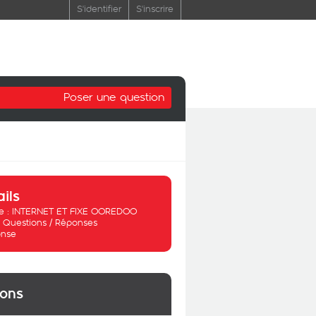
S'identifier
S'inscrire
Poser une question
ails
 :
INTERNET ET FIXE OOREDOO
:
Questions / Réponses
nse
ions