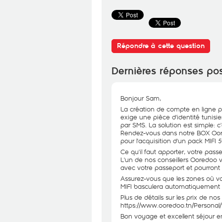
Répondre à cette question
Dernières réponses po
Bonjour Sam,
La création de compte en ligne po
exige une pièce d'identité tunisie
par SMS. La solution est simple: c
Rendez-vous dans notre BOX Oored
pour l'acquisition d'un pack MIFI 
Ce qu'il faut apporter, votre passe
L'un de nos conseillers Ooredoo 
avec votre passeport et pourront 
Assurez-vous que les zones où vou
MIFI basculera automatiquement 
Plus de détails sur les prix de nos
https://www.ooredoo.tn/Personal/f
Bon voyage et excellent séjour en