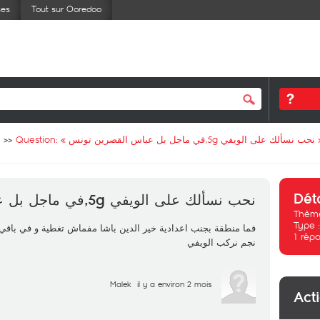
ses
Tout sur Ooredoo
Question: «
نحب نسألك على الويفي 5g,في ماجل بل عباس القصرين تونس
Dét
نحب نسألك على الويفي 5g,في ماجل بل عباس القصرين تونس
Thème
Type 
فما منطقة بجنب اعدادية خير الدين باشا مفماش تغطية و في باقي 
1
répo
نجم نركب الويفي
Malek
il y a environ 2 mois
Act