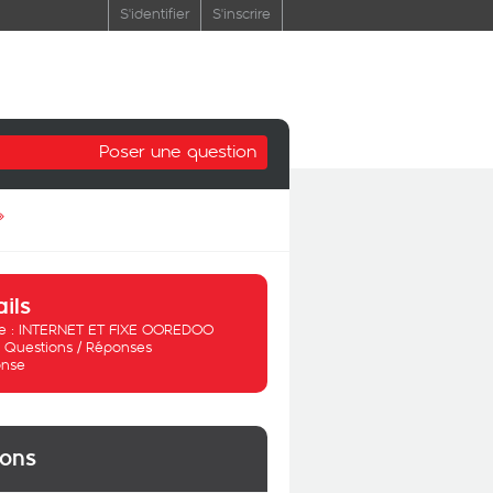
S'identifier
S'inscrire
Poser une question
»
ails
 :
INTERNET ET FIXE OOREDOO
:
Questions / Réponses
nse
ions