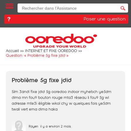
Poser une question
Accueil
INTERNET ET FIXE OOREDOO
Question: «
Problème 5g fixe jdid
»
Problème 5g fixe jdid
Slm 3andi fixe jdid 5g ooredoo indoor myhebch ye5dm
dima mn fou9 bouton rouge mta3 réseau li fou9 5g wl
adresse mte3i éligible wkol chy w quelques fois ye5dm
twali vert ema dima haka
Rayen
il y a environ 2 mois