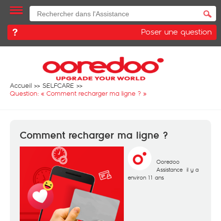
Poser une question
Accueil
SELFCARE
Question: «
Comment recharger ma ligne ?
»
Comment recharger ma ligne ?
Ooredoo
Assistance
il y a
environ 11 ans