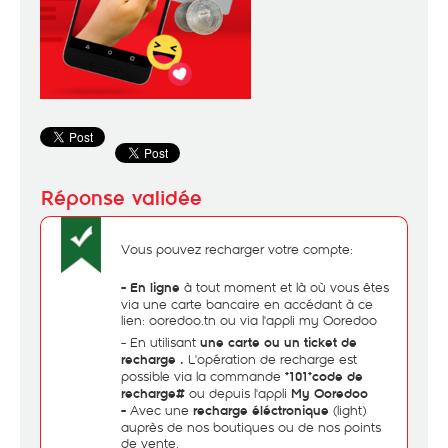
Vous pouvez recharger votre compte:
à tout moment et là où vous êtes
- En ligne
via une carte bancaire en accédant à ce
lien:
ooredoo.tn
ou via l'appli
my Ooredoo
- En utilisant
une carte ou un ticket de
L'opération de recharge est
recharge .
possible via la commande
*101*code de
ou depuis l'appli
recharge#
My Ooredoo
Avec une
(light)
-
r
echarge éléctronique
auprès de nos boutiques ou de nos points
de vente.