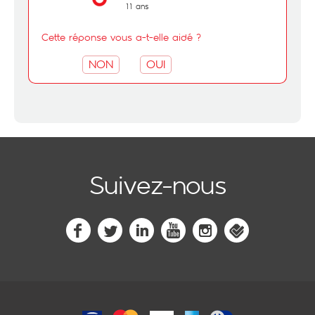
11 ans
Cette réponse vous a-t-elle aidé ?
NON
OUI
Suivez-nous