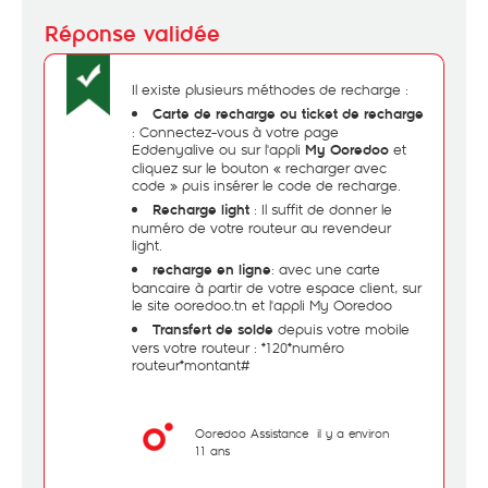
Il existe plusieurs méthodes de recharge :
Carte de recharge ou ticket de recharge
: Connectez-vous à votre page
Eddenyalive ou sur l'appli
et
My Ooredoo
cliquez sur le bouton « recharger avec
code » puis insérer le code de recharge.
: Il suffit de donner le
Recharge light
numéro de votre routeur au revendeur
light.
: avec une carte
recharge en ligne
bancaire à partir de votre espace client, sur
le site ooredoo.tn et l'appli My Ooredoo
depuis votre mobile
Transfert de solde
vers votre routeur : *120*numéro
routeur*montant#
Ooredoo Assistance
il y a environ
11 ans