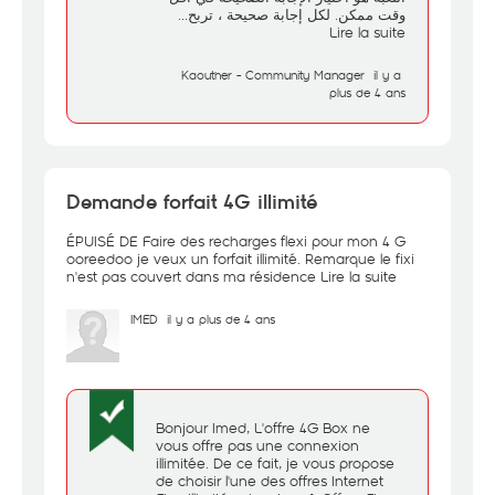
وقت ممكن. لكل إجابة صحيحة ، تربح...
Lire la suite
Kaouther - Community Manager
il y a
plus de 4 ans
Demande forfait 4G illimité
ÉPUISÉ DE Faire des recharges flexi pour mon 4 G
ooreedoo je veux un forfait illimité. Remarque le fixi
n'est pas couvert dans ma résidence
Lire la suite
IMED
il y a plus de 4 ans
Bonjour Imed, L'offre 4G Box ne
vous offre pas une connexion
illimitée. De ce fait, je vous propose
de choisir l'une des offres Internet