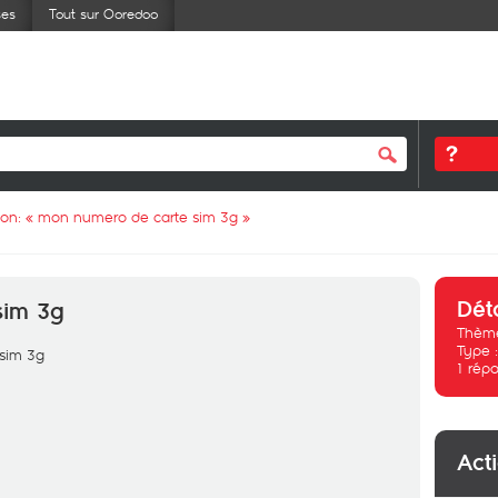
ses
Tout sur Ooredoo
ion: «
mon numero de carte sim 3g
»
Dét
sim 3g
Thème
Type 
 sim 3g
1
répo
Act