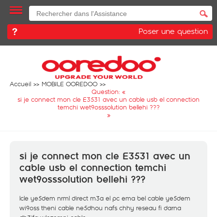
Poser une question
Accueil
MOBILE OOREDOO
Question: «
si je connect mon cle E3531 avec un cable usb el connection
temchi wet9osssolution bellehi ???
»
si je connect mon cle E3531 avec un
cable usb el connection temchi
wet9osssolution bellehi ???
lcle ye5dem nrml direct m3a el pc ema bel cable ye5dem
wi9oss theni cable ne5dhou nafs chhy reseau fi darna