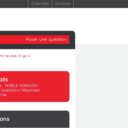
S'identifier
S'inscrire
Poser une question
ent ne pas 10 go
»
ails
 :
MOBILE OOREDOO
:
Questions / Réponses
nse
ions