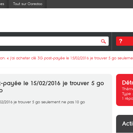
ses
Tout sur Ooredoo
ion: «
j'ai acheter clé 3G post-payée le 15/02/2016 je trouver 5 go seulem
Dét
t-payée le 15/02/2016 je trouver 5 go
Thème
o
Type 
1
répo
/02/2016 je trouver 5 go seulement ne pas 10 go
Act