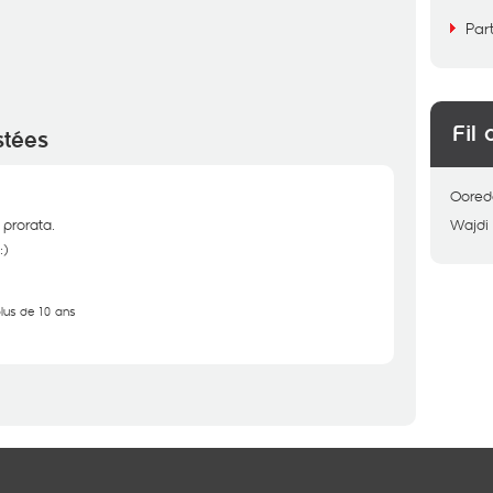
Par
Fil 
stées
Oored
 prorata.
Wajdi
:)
plus de 10 ans