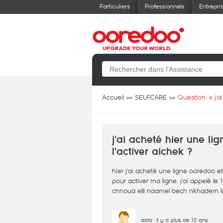
Particuliers
Professionnels
Entrepri
Accueil
SELFCARE
Question: «
j'
j'ai acheté hier une l
l'activer aichek ?
hier j'ai achetè une ligne ooredoo et
pour activer ma ligne. j'ai appelé le 1
chnoua elli naamel bech nkhadem li
aida
il y a plus de 10 ans