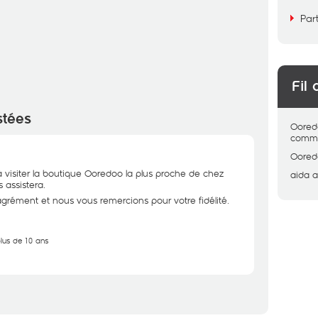
Par
Fil 
stées
Oored
comme
Oored
 visiter la boutique Ooredoo la plus proche de chez
aida
a
 assistera.
rément et nous vous remercions pour votre fidélité.
plus de 10 ans