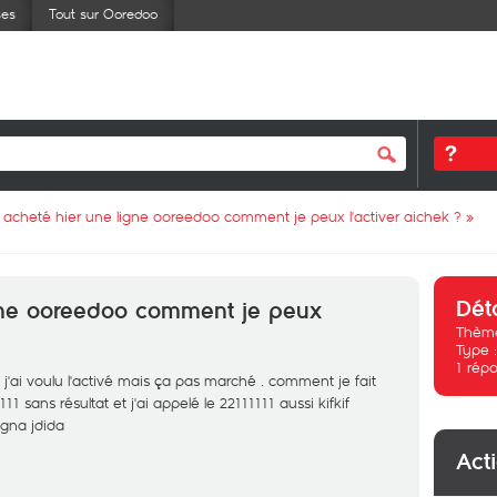
ses
Tout sur Ooredoo
ai acheté hier une ligne ooreedoo comment je peux l'activer aichek ?
»
Dét
igne ooreedoo comment je peux
Thème
Type 
1
répo
 j'ai voulu l'activé mais ça pas marché . comment je fait
111 sans résultat et j'ai appelé le 22111111 aussi kifkif
gna jdida
Act