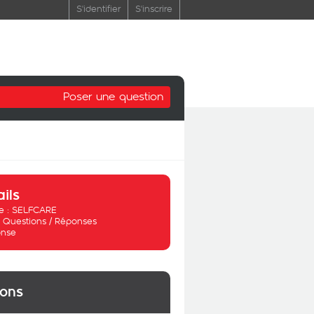
S'identifier
S'inscrire
Poser une question
ails
 :
SELFCARE
:
Questions / Réponses
nse
ions