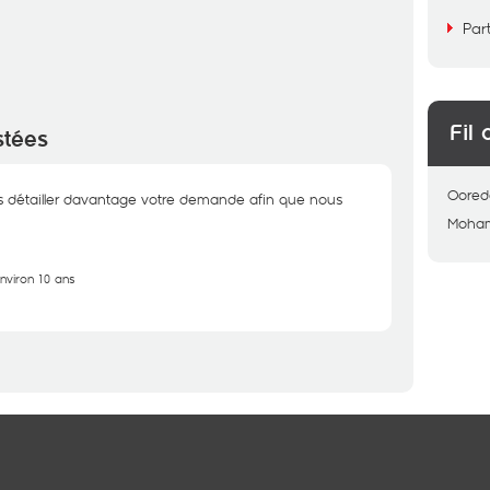
Par
Fil 
stées
Oored
 détailler davantage votre demande afin que nous
Moha
environ 10 ans