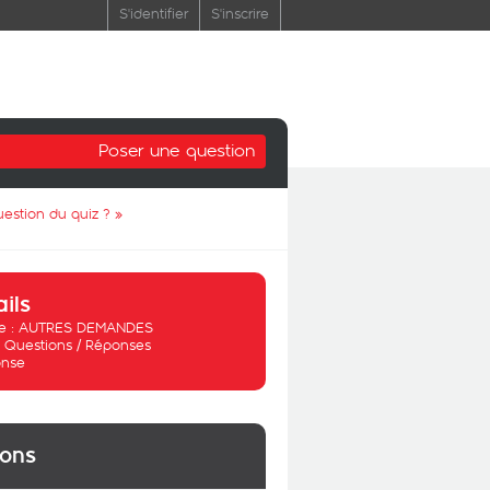
S'identifier
S'inscrire
Poser une question
estion du quiz ?
»
ails
 :
AUTRES DEMANDES
:
Questions / Réponses
nse
ions