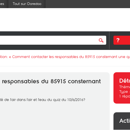
ses
Tout sur Ooredoo
tion: «
Comment contacter les responsables du 85915 consternant une qu
Dét
 responsables du 85915 consternant
Thème
Type 
1
répo
é de l'air dans l'air et l'eau du quiz du 10/6/2016?
Act