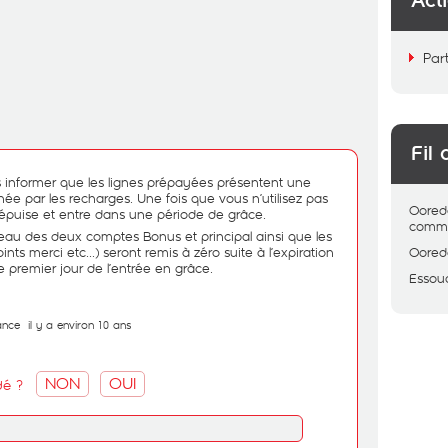
Act
Par
Fil 
us informer que les lignes prépayées présentent une
inée par les recharges. Une fois que vous n’utilisez pas
Oored
 s'épuise et entre dans une période de grâce.
comme
veau des deux comptes Bonus et principal ainsi que les
ints merci etc...) seront remis à zéro suite à l’expiration
Oored
 le premier jour de l’entrée en grâce.
Essou
ance
il y a environ 10 ans
NON
OUI
dé ?