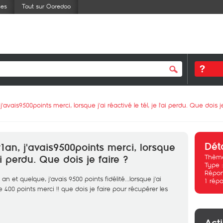
ses
Tout sur Ooredoo
'avais9500points merci, lorsque j'ai réactivé le tél, je l'ai perdu. Que dois j
Dét
r1an, j'avais9500points merci, lorsque
Thème
'ai perdu. Que dois je faire ?
Type 
Répon
 et quelque, j'avais 9500 points fidélité...lorsque j'ai
1
répo
te 400 points merci !! que dois je faire pour récupérer les