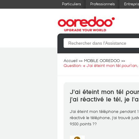
Particuliers
Professionnels
Entrepri
Accueil
MOBILE OOREDOO
Question: «
J'ai éteint mon tél pour1an, j
J'ai éteint mon tél pou
j'ai réactivé le tél, je l
J'ai éteint mon téléphone pendant 1 an
réactivé le téléphone, j'ai trouvé jus
9500 points ??