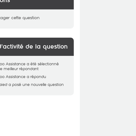
ions
tager cette question
d'activité de la question
oo Assistance
a été sélectionné
 meilleur répondant
oo Assistance
a répondu
aied
a posé une nouvelle question