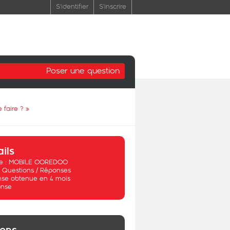
S'identifier
S'inscrire
Poser une question
e faire ?
»
ails
 :
MOBILE OOREDOO
:
Questions / Réponses
se obtenue en 4 mois
nse