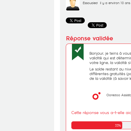
Essouaied
il y a environ 10 ans
Bonjour, je teins à vo
validité qui est déterm
votre ligne, la validité
Le solde restant au ni
différentes gratuités (po
de la validité (à savoir
Ooredoo Assist
Cette réponse vous a-t-elle ai
33%