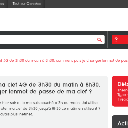
ses
Tout sur Ooredoo
 clef 4G de 3h30 du matin à 8h30. comment puis je changer lenmot de pas
Dét
r ma clef 4G de 3h30 du matin à 8h30.
Thème
er lenmot de passe de ma clef ?
Type 
1
répo
 hier soir et je me suis couché a 3h du matin. Jai utilise
rater ma clef de 3h30 jusqu'à 8h30 ce matin en utilisant 7
avais plus inetrnet.
Act