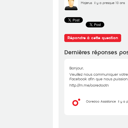
Majerus
il y a presque 10 ans
Répondre à cette question
Dernières réponses po
Bonjour,
Veuillez nous communiquer votre
Facebook afin que nous puissions 
http://m.me/ooredootn
Ooredoo Assistance
il y a