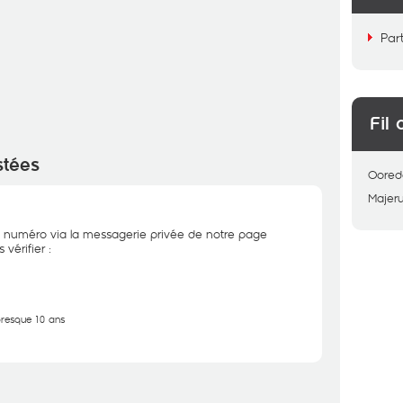
Par
Fil 
stées
Oored
Majer
 numéro via la messagerie privée de notre page
vérifier :
 presque 10 ans