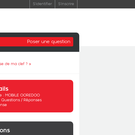
S'identifier
S'inscrire
Poser une question
se de ma clef ?
»
ails
 :
MOBILE OOREDOO
:
Questions / Réponses
nse
ions