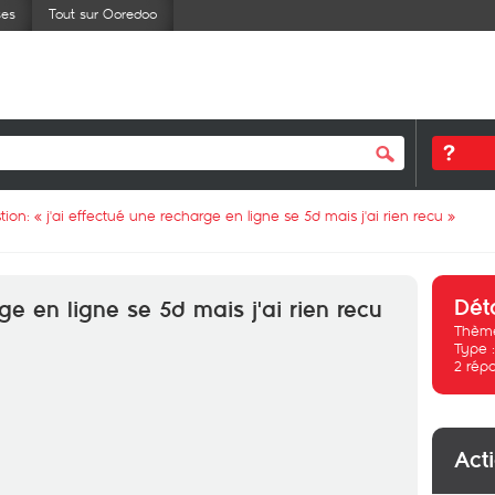
ses
Tout sur Ooredoo
tion: «
j'ai effectué une recharge en ligne se 5d mais j'ai rien recu
»
Dét
rge en ligne se 5d mais j'ai rien recu
Thème
Type 
2
rép
Act