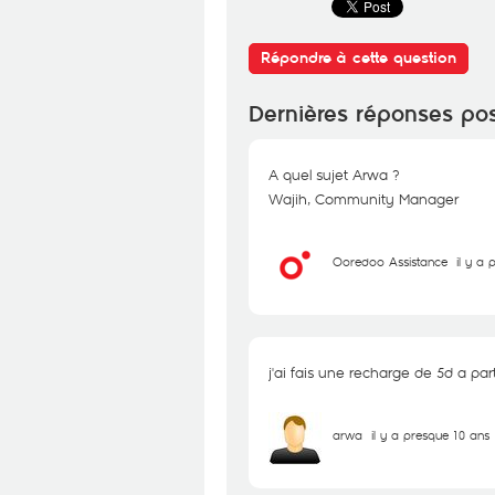
Répondre à cette question
Dernières réponses po
A quel sujet Arwa ?
Wajih, Community Manager
Ooredoo Assistance
il y a
j'ai fais une recharge de 5d a par
arwa
il y a presque 10 ans