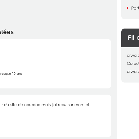
Par
stées
Fil 
arwa
Oored
arwa
 presque 10 ans
tir du site de ooredoo mais j'ai recu sur mon tel