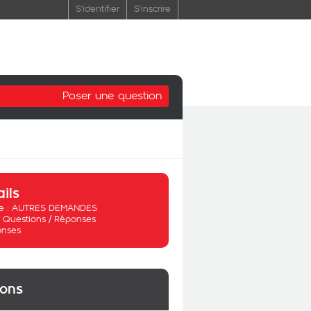
S'identifier
S'inscrire
Poser une question
ails
 :
AUTRES DEMANDES
:
Questions / Réponses
onses
ions