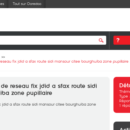
ses
Tout sur Ooredoo
eau fix jdid a sfax route sidi mansour citee bourghuiba zone pupillaire
Dét
e reseau fix jdid a sfax route sidi
Thème
ba zone pupillaire
Type 
Répon
jdid a sfax route sidi mansour citee bourghuiba zone
1
répo