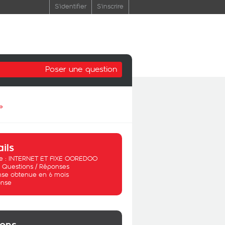
S'identifier
S'inscrire
Poser une question
»
ails
 :
INTERNET ET FIXE OOREDOO
:
Questions / Réponses
se obtenue en 6 mois
nse