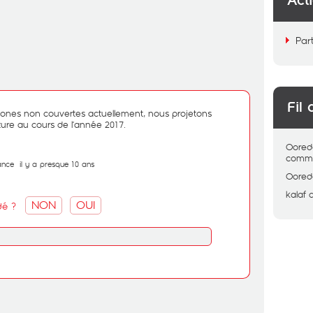
Act
Par
Fil 
 zones non couvertes actuellement, nous projetons
ture au cours de l’année 2017.
Oored
comme
ance
il y a presque 10 ans
Oored
kalaf
NON
OUI
dé ?