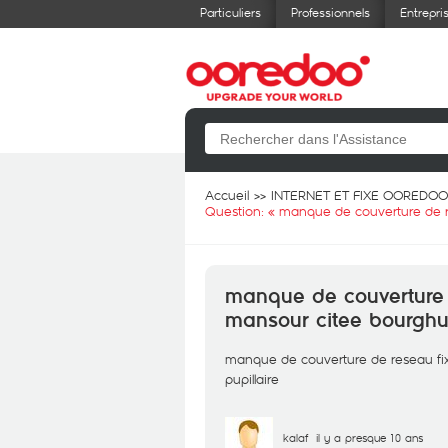
Particuliers
Professionnels
Entrepri
Accueil
INTERNET ET FIXE OOREDOO
Question: «
manque de couverture de res
manque de couverture d
mansour citee bourghui
manque de couverture de reseau fix 
pupillaire
kalaf
il y a presque 10 ans