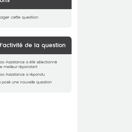
ions
tager cette question
d'activité de la question
oo Assistance
a été sélectionné
 meilleur répondant
oo Assistance
a répondu
a posé une nouvelle question