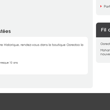
Par
Fil 
stées
Oored
e Historique, rendez-vous dans la boutique Ooredoo la
Moham
nouvel
 presque 10 ans