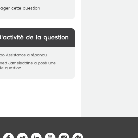
tager cette question
d'activité de la question
oo Assistance
a répondu
ed Jameleddine
a posé une
le question