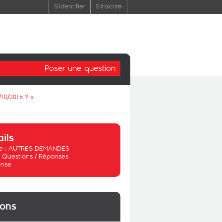
S'identifier
S'inscrire
Poser une question
/10/2016 ?
»
ails
 :
AUTRES DEMANDES
:
Questions / Réponses
nse
ions