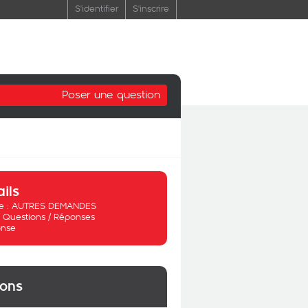
S'identifier
S'inscrire
Poser une question
ails
 :
AUTRES DEMANDES
:
Questions / Réponses
nse
ions