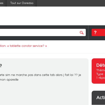
ses
Tout sur Ooredoo
tion: «
tablette condor service?
»
Dét
?
Thème
Type 
rte sim ne marche pas dans cette tab alors j fait loi ?? je
1
répo
 mon apareille
Act