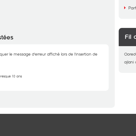
Par
Fil 
stées
r le message d'erreur affiché lors de l'insertion de
Oored
ajlani
 presque 10 ans