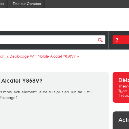
ses
Tout sur Ooredoo
ion: «
Déblocage Wifi Mobile Alcatel Y858V?
»
Dét
 Alcatel Y858V?
Thème
Type 
s mois. Actuellement, je ne suis plus en Tunisie. Est il
1
répo
déblocage?
Act