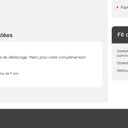
Par
Fil 
stées
Oored
comme
ce de déblocage. Merci pour votre compréhension.
Oored
Garou
plus de 9 ans