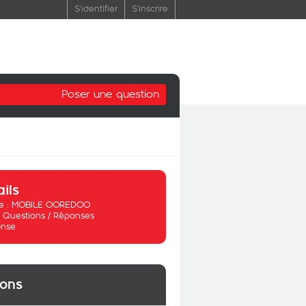
S'identifier
S'inscrire
Poser une question
ails
 :
MOBILE OOREDOO
:
Questions / Réponses
nse
ions