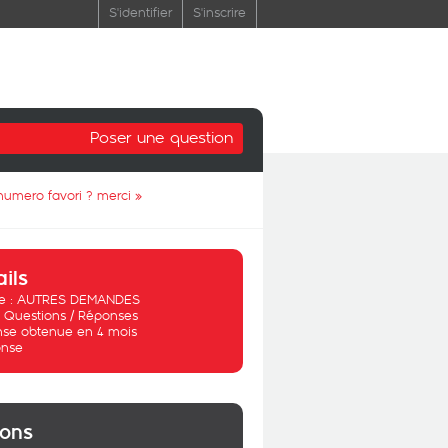
S'identifier
S'inscrire
Poser une question
numero favori ? merci
»
ails
 :
AUTRES DEMANDES
:
Questions / Réponses
se obtenue en 4 mois
nse
ions