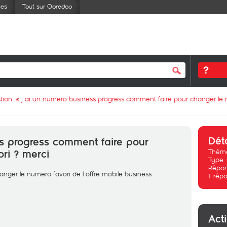
ses
Tout sur Ooredoo
tion: «
j ai un numero business progress comment faire pour changer le 
Dét
s progress comment faire pour
Thème
ri ? merci
Type 
Répon
nger le numero favori de l offre mobile business
1
répo
Act