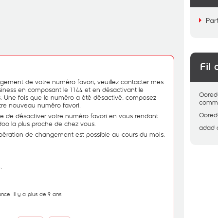
Par
Fil 
gement de votre numéro favori, veuillez contacter mes
usiness en composant le 1144 et en désactivant le
Oored
. Une fois que le numéro a été désactivé, composez
comme
otre nouveau numéro favori.
Oored
ble de désactiver votre numéro favori en vous rendant
oo la plus proche de chez vous.
adad
pération de changement est possible au cours du mois.
.
ance
il y a plus de 9 ans