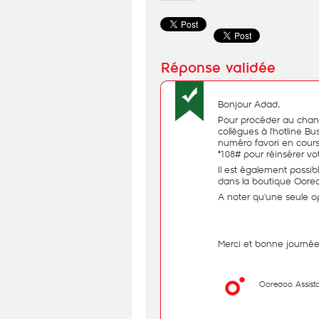
Bonjour Adad,
Pour procéder au chan
collègues à l'hotline B
numéro favori en cours
*108# pour réinsérer v
Il est également possi
dans la boutique Oored
A noter qu'une seule o
Merci et bonne journée
Ooredoo Assist