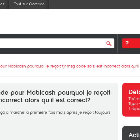
ses
Tout sur Ooredoo
r Mobicash pourquoi je reçoit tjr msg code saisi est incorrect alors qu'il 
Dét
de pour Mobicash pourquoi je reçoit
Thème
ncorrect alors qu'il est correct?
Type 
1
répo
ça a marché la première fois mais après je reçoit toujours
Act