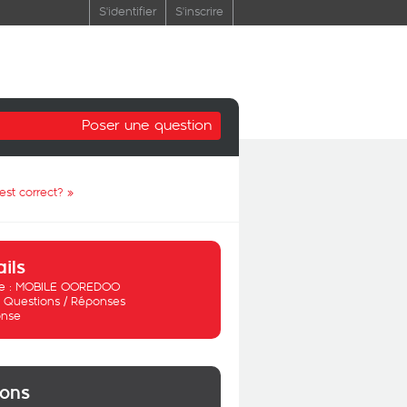
S'identifier
S'inscrire
Poser une question
est correct?
»
ails
 :
MOBILE OOREDOO
:
Questions / Réponses
nse
ions