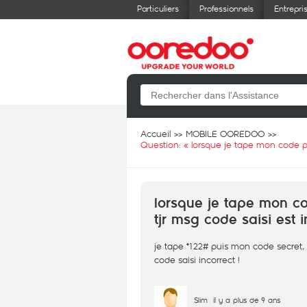
Particuliers
Professionnels
Entrepri
Accueil
MOBILE OOREDOO
Question: «
lorsque je tape mon code pou
lorsque je tape mon co
tjr msg code saisi est i
je tape *122# puis mon code secret, 
code saisi incorrect !
Slim
il y a plus de 9 ans