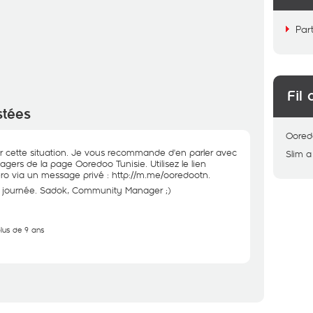
Par
Fil 
stées
Oored
our cette situation. Je vous recommande d'en parler avec
Slim
a
rs de la page Ooredoo Tunisie. Utilisez le lien
ro via un message privé :
http://m.me/ooredootn.
ne journée. Sadok, Community Manager ;)
plus de 9 ans