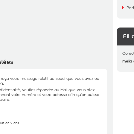
Par
Fil 
Oored
stées
melki
reçu votre message relatif au souci que vous avez eu
on.
identialité, veuillez répondre au Mail que vous allez
onnant votre numéro et votre adresse afin qu'on puisse
saire.
plus de 9 ans