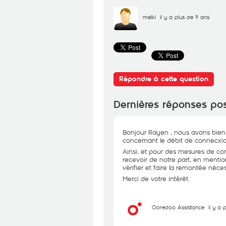
melki
il y a plus de 9 ans
Répondre à cette question
Dernières réponses po
Bonjour Rayen , nous avons bien 
concernant le débit de connecxi
Ainsi, et pour des mesures de conf
recevoir de notre part, en menti
vérifier et faire la remontée néces
Merci de votre intérêt.
Ooredoo Assistance
il y a 