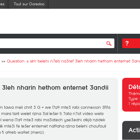
ses
Tout sur Ooredoo
Question: «
slm belehi n7eb na3ref 3leh nharin hethom enternet 3andi
Dét
 3leh nharin hethom enternet 3andii
Thème
Type 
1
répo
m tawa meli chrit 3 G + we l7a9 mte3 rabi connexion 5fifa
l mara tsirli welet rzina 3al le5er ti 7ata n7ot video wela
 wena l7a9 mte3 rabi ma3atech yse3edni déjà nzidek
 clé mte3i fe le5er enternet nal9aha rzina belehi choufouli
Act
 fi a9reb wa9et (merci)