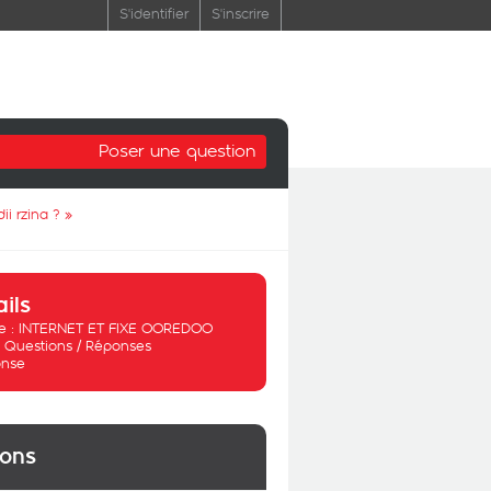
S'identifier
S'inscrire
Poser une question
i rzina ?
»
ails
 :
INTERNET ET FIXE OOREDOO
:
Questions / Réponses
nse
ions