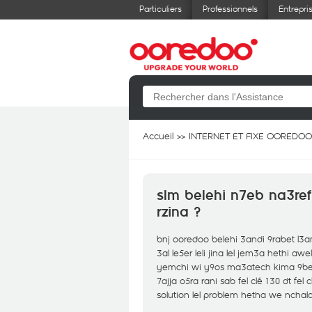
Particuliers
Professionnels
Entrepri
Accueil
INTERNET ET FIXE OOREDOO
slm belehi n7eb na3ref
rzina ?
bnj ooredoo belehi 3andi 9rabet l3a
3al le5er leli jina lel jem3a hethi awe
yemchi wi y9os ma3atech kima 9bel
7ajja o5ra rani sab fel clé 130 dt fel
solution lel problem hetha we nchala