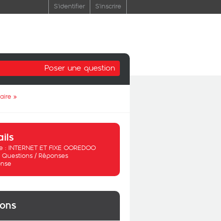
S'identifier
S'inscrire
Poser une question
aire
»
ails
 :
INTERNET ET FIXE OOREDOO
:
Questions / Réponses
nse
ions