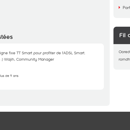
Par
Fil 
stées
Oored
 ligne fixe TT Smart pour profiter de l'ADSL Smart.
in :) Wajih, Community Manager
romd
plus de 9 ans