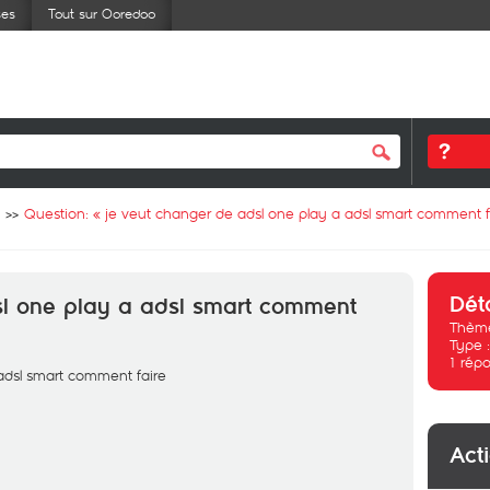
ses
Tout sur Ooredoo
Question: «
je veut changer de adsl one play a adsl smart comment f
Dét
sl one play a adsl smart comment
Thème
Type 
1
répo
adsl smart comment faire
Act