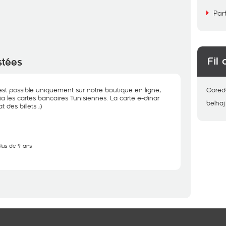
Par
Fil 
stées
 est possible uniquement sur notre boutique en ligne,
Oored
 les cartes bancaires Tunisiennes. La carte e-dinar
belhaj
 des billets ;)
plus de 9 ans