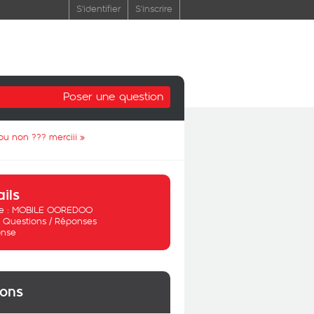
S'identifier
S'inscrire
Poser une question
ou non ??? merciii
»
ails
 :
MOBILE OOREDOO
:
Questions / Réponses
nse
ions