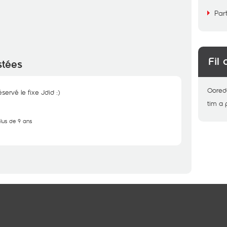
Par
Fil 
stées
Oored
ervé le fixe Jdid :)
tim
a 
plus de 9 ans