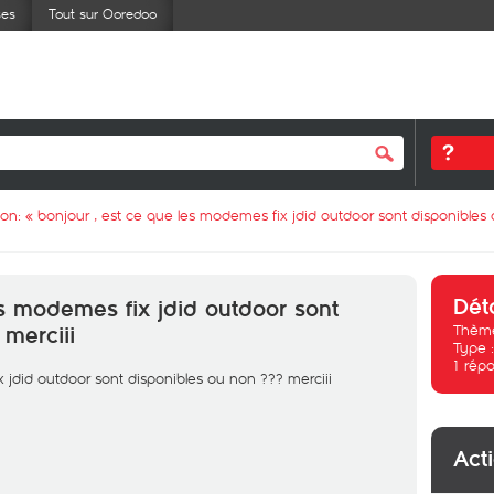
ses
Tout sur Ooredoo
ion: «
bonjour , est ce que les modemes fix jdid outdoor sont disponibles 
Dét
es modemes fix jdid outdoor sont
Thème
 merciii
Type 
1
répo
 jdid outdoor sont disponibles ou non ??? merciii
Act