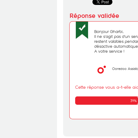
Bonjour Gharbi,
Il ne s'agit pas d'un se
restent valables pendant
désactive automatiqu
A votre service !
Ooredoo Assist
Cette réponse vous a-t-elle ai
39%