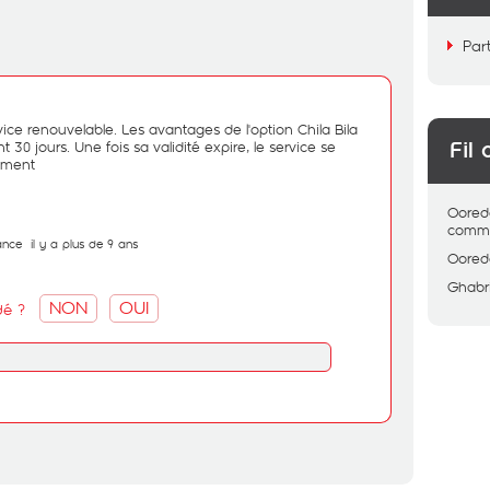
Par
rvice renouvelable. Les avantages de l'option Chila Bila
 30 jours. Une fois sa validité expire, le service se
Fil 
ement
Oored
comme
ance
il y a plus de 9 ans
Oored
Ghabr
NON
OUI
dé ?