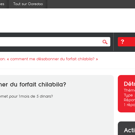
ses
Tout sur Ooredoo
ion: «
comment me désabonner du forfait chilabila?
»
Dét
 du forfait chilabila?
Thème
Type 
rnet pour 1mois de 5 dinars?
Répon
1
répo
Act