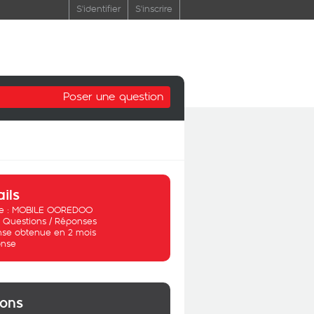
S'identifier
S'inscrire
Poser une question
ails
 :
MOBILE OOREDOO
:
Questions / Réponses
se obtenue en 2 mois
nse
ions