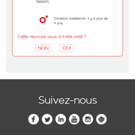
besoin.
Ooredoo Assistance
il y a plus de
9 ans
Cette réponse vous a-t-elle aidé ?
NON
OUI
Suivez-nous